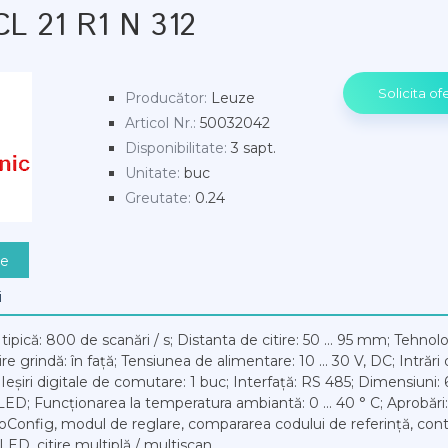
CL 21 R1 N 312
Producător
:
Leuze
Articol Nr.
:
50032042
Disponibilitate
:
3 sapt.
Unitate
:
buc
Greutate
:
0.24
re
i
ipică: 800 de scanări / s; Distanta de citire: 50 ... 95 mm; Tehnolo
ire grindă: în față; Tensiunea de alimentare: 10 ... 30 V, DC; Intrări 
 Ieșiri digitale de comutare: 1 buc; Interfață: RS 485; Dimensiu
LED; Funcționarea la temperatura ambiantă: 0 ... 40 ° C; Aprobări
oConfig, modul de reglare, compararea codului de referință, contr
aj LED, citire multiplă / multiscan