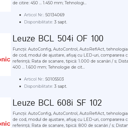
de citire: 450 ... 1.450 mm; Tehnologi...
Articol Nr.:
50134069
Disponibilitate:
3 sapt.
Leuze BCL 504i OF 100
Funcții: AutoConfig, AutoControl, AutoReflAct, tehnologi
de cod, modul de ajustare, afișaj cu LED-uri, compararea 
referință; Rata de scanare, tipică: 1.000 de scanări / s; Dista
400 ... 1.600 mm; Tehnologie de cit...
Articol Nr.:
50105503
Disponibilitate:
3 sapt.
Leuze BCL 608i SF 102
Funcții: AutoConfig, AutoControl, AutoReflAct, tehnologi
de cod, modul de ajustare, afișaj cu LED-uri, compararea 
referință; Rata de scanare, tipică: 800 de scanări / s; Distan