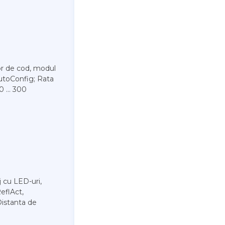
or de cod, modul
AutoConfig; Rata
0 ... 300
j cu LED-uri,
eflAct,
Distanta de