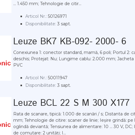
... 1.450 mm; Tehnologie de citir...
Articol Nr.:
50126971
Disponibilitate:
3 sapt.
Leuze BK7 KB-092- 2000- 6
Conexiunea 1: conector standard, mamă, 6 poli; Portul 2: c
deschis; Protejat: Nu; Lungime cablu: 2.000 mm; Jacheta d
PVC
Articol Nr.:
50011947
Disponibilitate:
3 sapt.
Leuze BCL 22 S M 300 X177
Rata de scanare, tipică: 1.000 de scanări / s; Distanta de citi
mm; Tehnologie de citire: scaner de linie; Ieșire grindă: pe 
oglindă deviantă; Tensiunea de alimentare: 10 ... 30 V, DC; I
de comutare: 2 unități; I...