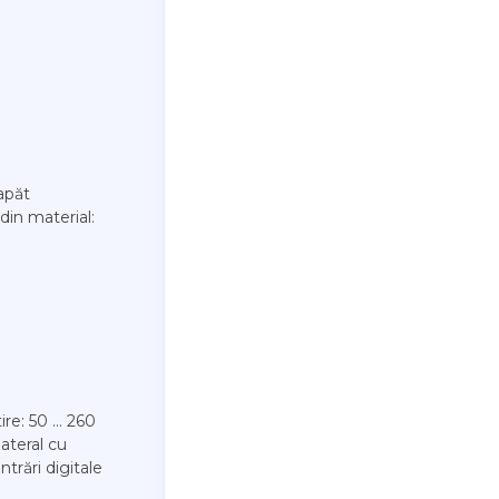
apăt
in material:
re: 50 ... 260
lateral cu
ntrări digitale