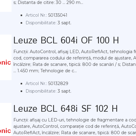
s; Distanta de citire: 30 ... 290 m...
Articol Nr.:
50135041
Disponibilitate:
3 sapt.
Leuze BCL 604i OF 100 H
Funcții: AutoControl, afișaj LED, AutoReflAct, tehnologia 
cod, compararea codului de referință, modul de ajustare, 
încălzire; Rata de scanare, tipică: 800 de scanări / s; Distan
... 1.450 mm; Tehnologie de c...
Articol Nr.:
50132829
Disponibilitate:
3 sapt.
Leuze BCL 648i SF 102 H
Funcții: afișaj cu LED-uri, tehnologie de fragmentare a co
ajustare, AutoControl, comparație cod de referință, AutoC
AutoReflAct, încălzire; Rata de scanare, tipică: 800 de scan