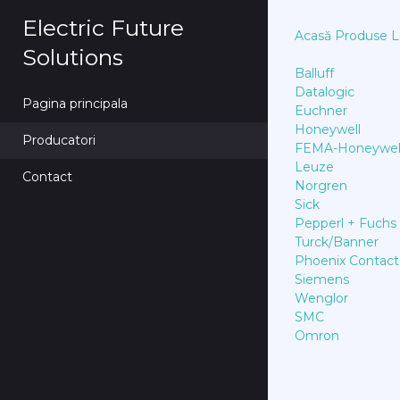
Electric Future
Acasă
Produse
L
Solutions
Balluff
Datalogic
Pagina principala
Euchner
Honeywell
Producatori
FEMA-Honeywel
Leuze
Contact
Norgren
Sick
Pepperl + Fuchs
Turck/Banner
Phoenix Contact
Siemens
Wenglor
SMC
Omron