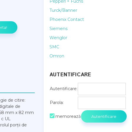
Pepperl + Fuchs
Turck/Banner
Phoenix Contact
Siemens
Wenglor
SMC
Omron
AUTENTIFICARE
Autentificare:
gie de citire:
Parola:
digitale de
ni: 68 mm x 82 mm
memorează
: c UL
olul porții de