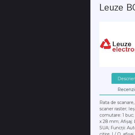
Leuze B
Descrie
Recenzi
Rata de scanare, t
scaner raster; Ieș
comutare: 1 buc;
x 28 mm; Afișaj: 
SUA; Funcții: Aut
citire, I / O, afiș