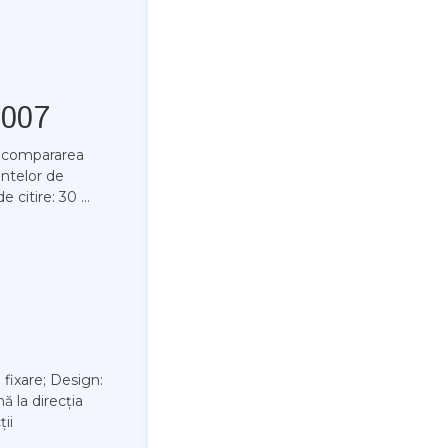
F007
, compararea
entelor de
 citire: 30 ...
fixare; Design:
ă la direcția
ții