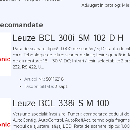
Adăugat în catalog
: Mie
recomandate
Leuze BCL 300i SM 102 D H
Rata de scanare, tipică: 1.000 de scanări / s; Distanta de citi
mm; Tehnologie de citire: scaner de linie; Ieșire grindă: în 
de alimentare: 18 ... 30 V, DC; Intrări / ieșiri selectabile: 2 o
232, RS 422, U...
Articol Nr.:
50116218
Disponibilitate:
3 sapt.
Leuze BCL 338i S M 100
Versiune specială: încălzire; Funcții: compararea codului de 
AutoConfig, AutoControl, AutoReflAct, tehnologia fragme
modul de ajustare, afișaj LED; Rata de scanare, tipică: 1.00