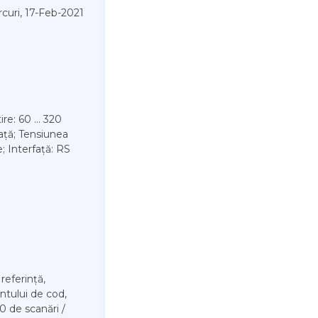
rcuri, 17-Feb-2021
re: 60 ... 320
față; Tensiunea
re; Interfață: RS
referință,
ntului de cod,
0 de scanări /