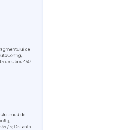
fragmentului de
AutoConfig,
ta de citire: 450
dului, mod de
onfig,
ări / s; Distanta