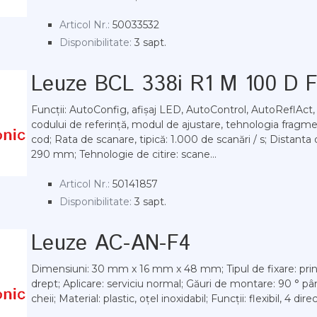
Articol Nr.:
50033532
Disponibilitate:
3 sapt.
Leuze BCL 338i R1 M 100 D 
Funcții: AutoConfig, afișaj LED, AutoControl, AutoReflAct
codului de referință, modul de ajustare, tehnologia fragm
cod; Rata de scanare, tipică: 1.000 de scanări / s; Distanta de
290 mm; Tehnologie de citire: scane...
Articol Nr.:
50141857
Disponibilitate:
3 sapt.
Leuze AC-AN-F4
Dimensiuni: 30 mm x 16 mm x 48 mm; Tipul de fixare: prin 
drept; Aplicare: serviciu normal; Găuri de montare: 90 ° pân
cheii; Material: plastic, oțel inoxidabil; Funcții: flexibil, 4 direc