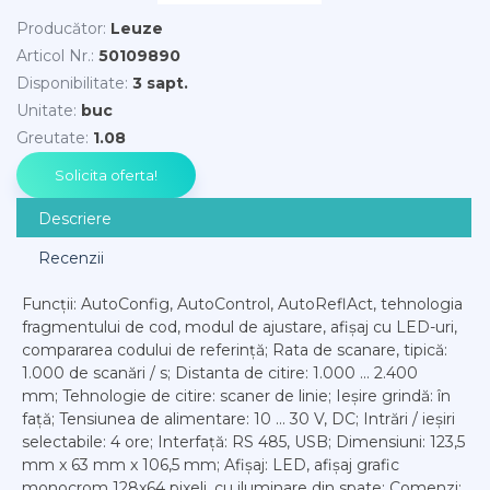
Producător
:
Leuze
Articol Nr.
:
50109890
Disponibilitate
:
3 sapt.
Unitate
:
buc
Greutate
:
1.08
Descriere
Recenzii
Funcții: AutoConfig, AutoControl, AutoReflAct, tehnologia
fragmentului de cod, modul de ajustare, afișaj cu LED-uri,
compararea codului de referință; Rata de scanare, tipică:
1.000 de scanări / s; Distanta de citire: 1.000 ... 2.400
mm; Tehnologie de citire: scaner de linie; Ieșire grindă: în
față; Tensiunea de alimentare: 10 ... 30 V, DC; Intrări / ieșiri
selectabile: 4 ore; Interfață: RS 485, USB; Dimensiuni: 123,5
mm x 63 mm x 106,5 mm; Afișaj: LED, afișaj grafic
monocrom 128x64 pixeli, cu iluminare din spate; Comenzi: