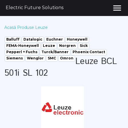
menu
Electric Future Solutions
Acasă
Produse
Leuze
Balluff
Datalogic
Euchner
Honeywell
FEMA-Honeywell
Leuze
Norgren
Sick
Pepperl + Fuchs
Turck/Banner
Phoenix Contact
Leuze BCL
Siemens
Wenglor
SMC
Omron
501i SL 102