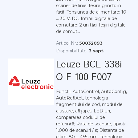
scaner de linie; Ieșire grindă: în
față; Tensiunea de alimentare: 10
... 30 V, DC; Intrări digitale de
comutare: 2 unități; Ieșiri digitale
de comut...
Articol Nr.:
50032093
Disponibilitate:
3 sapt.
Leuze BCL 338i
O F 100 F007
Funcții: AutoControl, AutoConfig,
AutoReflAct, tehnologia
fragmentului de cod, modul de
ajustare, afișaj cu LED-uri,
compararea codului de
referință; Rata de scanare, tipică:
1.000 de scanări / s; Distanta de
citire: 80 ... 455 mm; Tehnologie