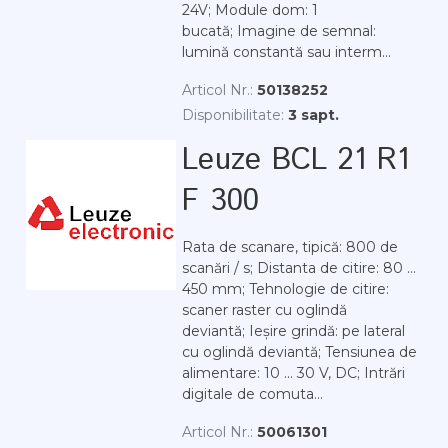
24V; Module dom: 1
bucată; Imagine de semnal:
lumină constantă sau interm...
Articol Nr.:
50138252
Disponibilitate:
3 sapt.
Leuze BCL 21 R1
F 300
Rata de scanare, tipică: 800 de
scanări / s; Distanta de citire: 80 ...
450 mm; Tehnologie de citire:
scaner raster cu oglindă
deviantă; Ieșire grindă: pe lateral
cu oglindă deviantă; Tensiunea de
alimentare: 10 ... 30 V, DC; Intrări
digitale de comuta...
Articol Nr.:
50061301