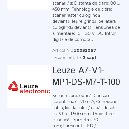
scanări / s; Distanta de citire: 80 ...
450 mm; Tehnologie de citire:
scaner raster cu oglindă
deviantă; Ieșire grindă: pe lateral
cu oglindă deviantă; Tensiunea de
alimentare: 10 ... 30 V, DC; Intrări
digitale de comuta...
Articol Nr.:
50032067
Disponibilitate:
3 sapt.
Leuze A7-V1-
MP1-DS-M7-T-100
Semnalizare: optică; Consum
curent, max .: 70 mA; Conexiune:
cablu, lipit la calot / capăt deschis,
cu 6 fire, 1.500 mm; Proiectare:
cilindrică; Diametru: 70
mm; Iluminant: LED /