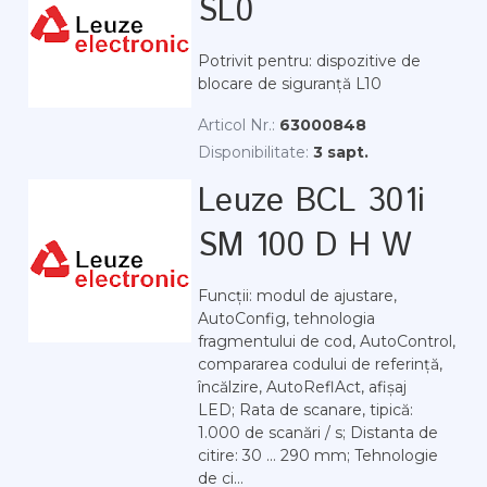
SL0
Potrivit pentru: dispozitive de
blocare de siguranță L10
Articol Nr.:
63000848
Disponibilitate:
3 sapt.
Leuze BCL 301i
SM 100 D H W
Funcții: modul de ajustare,
AutoConfig, tehnologia
fragmentului de cod, AutoControl,
compararea codului de referință,
încălzire, AutoReflAct, afișaj
LED; Rata de scanare, tipică:
1.000 de scanări / s; Distanta de
citire: 30 ... 290 mm; Tehnologie
de ci...