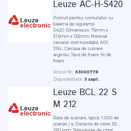
Leuze AC-H-S420
Potrivit pentru: comutator cu
balama de siguranță
S420; Dimensiuni: 76mm x
31,5mm x 126mm; Material
carcasă: oțel inoxidabil, AISI
316L; Carcasa de culoare:
argintiu; Tipul de fixare: fir de
fixare
Articol Nr.:
63000778
Disponibilitate:
3 sapt.
Leuze BCL 22 S
M 212
Rata de scanare, tipică: 1.000 de
scanări / s; Distanta de citire: 50 ...
260 mm; Tehnologie de citire: