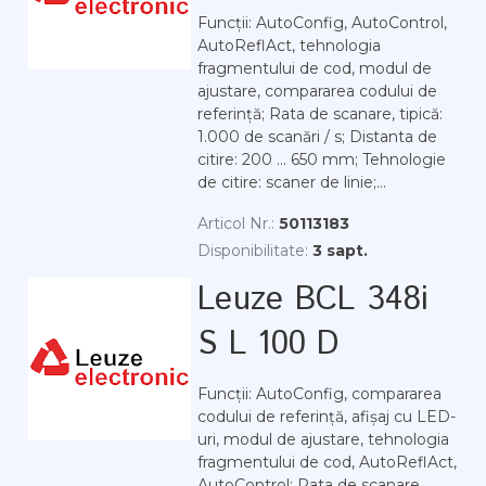
Funcții: AutoConfig, AutoControl,
AutoReflAct, tehnologia
fragmentului de cod, modul de
ajustare, compararea codului de
referință; Rata de scanare, tipică:
1.000 de scanări / s; Distanta de
citire: 200 ... 650 mm; Tehnologie
de citire: scaner de linie;...
Articol Nr.:
50113183
Disponibilitate:
3 sapt.
Leuze BCL 348i
S L 100 D
Funcții: AutoConfig, compararea
codului de referință, afișaj cu LED-
uri, modul de ajustare, tehnologia
fragmentului de cod, AutoReflAct,
AutoControl; Rata de scanare,