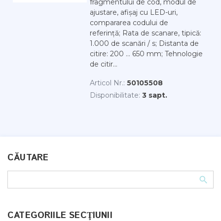
fragmentului de cod, modul de
ajustare, afișaj cu LED-uri,
compararea codului de
referință; Rata de scanare, tipică:
1.000 de scanări / s; Distanta de
citire: 200 ... 650 mm; Tehnologie
de citir...
Articol Nr.:
50105508
Disponibilitate:
3 sapt.
CĂUTARE
CATEGORIILE SECŢIUNII