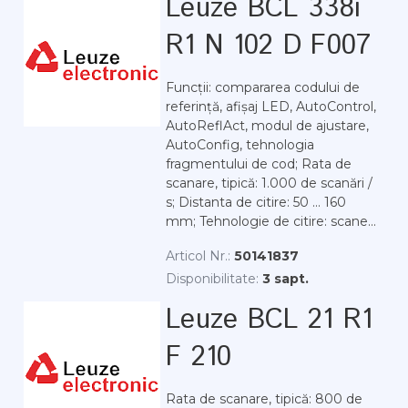
Leuze BCL 338i
R1 N 102 D F007
Funcții: compararea codului de
referință, afișaj LED, AutoControl,
AutoReflAct, modul de ajustare,
AutoConfig, tehnologia
fragmentului de cod; Rata de
scanare, tipică: 1.000 de scanări /
s; Distanta de citire: 50 ... 160
mm; Tehnologie de citire: scane...
Articol Nr.:
50141837
Disponibilitate:
3 sapt.
Leuze BCL 21 R1
F 210
Rata de scanare, tipică: 800 de