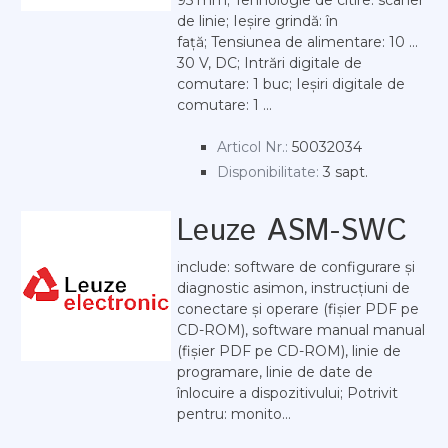
95 mm; Tehnologie de citire: scaner
de linie; Ieșire grindă: în
față; Tensiunea de alimentare: 10 ...
30 V, DC; Intrări digitale de
comutare: 1 buc; Ieșiri digitale de
comutare: 1 ...
Articol Nr.:
50032034
Disponibilitate:
3 sapt.
Leuze ASM-SWC
include: software de configurare și
diagnostic asimon, instrucțiuni de
conectare și operare (fișier PDF pe
CD-ROM), software manual manual
(fișier PDF pe CD-ROM), linie de
programare, linie de date de
înlocuire a dispozitivului; Potrivit
pentru: monito...