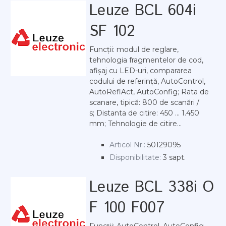
Leuze BCL 604i
SF 102
Funcții: modul de reglare,
tehnologia fragmentelor de cod,
afișaj cu LED-uri, compararea
codului de referință, AutoControl,
AutoReflAct, AutoConfig; Rata de
scanare, tipică: 800 de scanări /
s; Distanta de citire: 450 ... 1.450
mm; Tehnologie de citire...
Articol Nr.:
50129095
Disponibilitate:
3 sapt.
Leuze BCL 338i O
F 100 F007