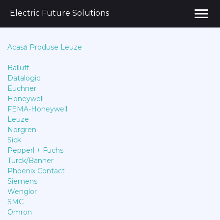
menu
Electric Future Solutions
Acasă
Produse
Leuze
Balluff
Datalogic
Euchner
Honeywell
FEMA-Honeywell
Leuze
Norgren
Sick
Pepperl + Fuchs
Turck/Banner
Phoenix Contact
Siemens
Wenglor
SMC
Omron