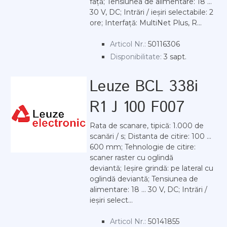
față; Tensiunea de alimentare: 18 ...
30 V, DC; Intrări / ieșiri selectabile: 2
ore; Interfață: MultiNet Plus, R...
Articol Nr.:
50116306
Disponibilitate:
3 sapt.
Leuze BCL 338i
R1 J 100 F007
Rata de scanare, tipică: 1.000 de
scanări / s; Distanta de citire: 100 ...
600 mm; Tehnologie de citire:
scaner raster cu oglindă
deviantă; Ieșire grindă: pe lateral cu
oglindă deviantă; Tensiunea de
alimentare: 18 ... 30 V, DC; Intrări /
ieșiri select...
Articol Nr.:
50141855