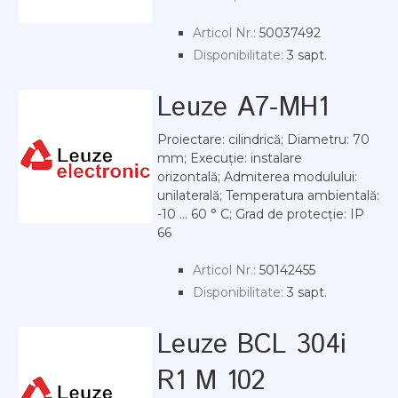
Articol Nr.:
50037492
Disponibilitate:
3 sapt.
Leuze A7-MH1
Proiectare: cilindrică; Diametru: 70
mm; Execuție: instalare
orizontală; Admiterea modulului:
unilaterală; Temperatura ambientală:
-10 ... 60 ° C; Grad de protecție: IP
66
Articol Nr.:
50142455
Disponibilitate:
3 sapt.
Leuze BCL 304i
R1 M 102