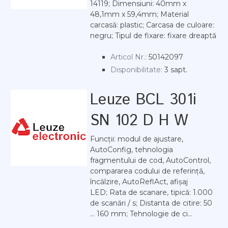
14119; Dimensiuni: 40mm x
48,1mm x 59,4mm; Material
carcasă: plastic; Carcasa de culoare:
negru; Tipul de fixare: fixare dreaptă
Articol Nr.:
50142097
Disponibilitate:
3 sapt.
Leuze BCL 301i
SN 102 D H W
Funcții: modul de ajustare,
AutoConfig, tehnologia
fragmentului de cod, AutoControl,
compararea codului de referință,
încălzire, AutoReflAct, afișaj
LED; Rata de scanare, tipică: 1.000
de scanări / s; Distanta de citire: 50
... 160 mm; Tehnologie de ci...