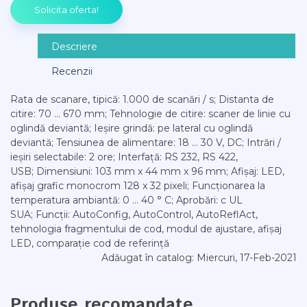
Descriere
Recenzii
Rata de scanare, tipică: 1.000 de scanări / s; Distanta de
citire: 70 ... 670 mm; Tehnologie de citire: scaner de linie cu
oglindă deviantă; Ieșire grindă: pe lateral cu oglindă
deviantă; Tensiunea de alimentare: 18 ... 30 V, DC; Intrări /
ieșiri selectabile: 2 ore; Interfață: RS 232, RS 422,
USB; Dimensiuni: 103 mm x 44 mm x 96 mm; Afișaj: LED,
afișaj grafic monocrom 128 x 32 pixeli; Funcționarea la
temperatura ambiantă: 0 ... 40 ° C; Aprobări: c UL
SUA; Funcții: AutoConfig, AutoControl, AutoReflAct,
tehnologia fragmentului de cod, modul de ajustare, afișaj
LED, comparație cod de referință
Adăugat în catalog
: Miercuri, 17-Feb-2021
Produse recomandate