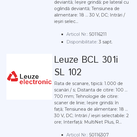
deviantă; Ieșire grindă: pe lateral cu
oglindă deviantă; Tensiunea de
alimentare: 18 ... 30 V, DC; Intrări /
ieșiri selec...
Articol Nr.:
50116211
Disponibilitate:
3 sapt.
Leuze BCL 301i
SL 102
Rata de scanare, tipică: 1.000 de
scanări / s; Distanta de citire: 100 ...
700 mm; Tehnologie de citire:
scaner de linie; Ieșire grindă: în
față; Tensiunea de alimentare: 18 ...
30 V, DC; Intrări / ieșiri selectabile: 2
ore; Interfață: MultiNet Plus, R...
Articol Nr.:
50116307