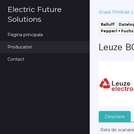
Electric Future
Acasă
Produse
L
Solutions
Balluff
Datalo
Pepperl + Fuchs
Pagina principala
Leuze B
Producatori
Contact
Descriere
Rata de scanare, 