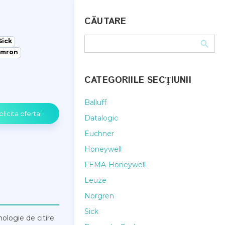
CĂUTARE
Sick
mron
CATEGORIILE SECŢIUNII
Balluff
Datalogic
Euchner
Honeywell
FEMA-Honeywell
Leuze
Norgren
Sick
nologie de citire: