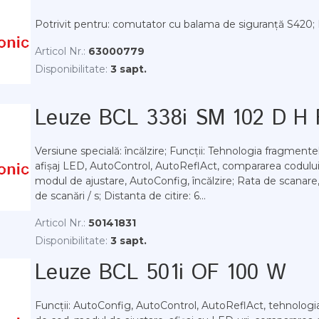
Potrivit pentru: comutator cu balama de siguranță S420; M
Articol Nr.:
63000779
Disponibilitate:
3 sapt.
Leuze BCL 338i SM 102 D H 
Versiune specială: încălzire; Funcții: Tehnologia fragmente
afișaj LED, AutoControl, AutoReflAct, compararea codului 
modul de ajustare, AutoConfig, încălzire; Rata de scanare,
de scanări / s; Distanta de citire: 6...
Articol Nr.:
50141831
Disponibilitate:
3 sapt.
Leuze BCL 501i OF 100 W
Funcții: AutoConfig, AutoControl, AutoReflAct, tehnologi