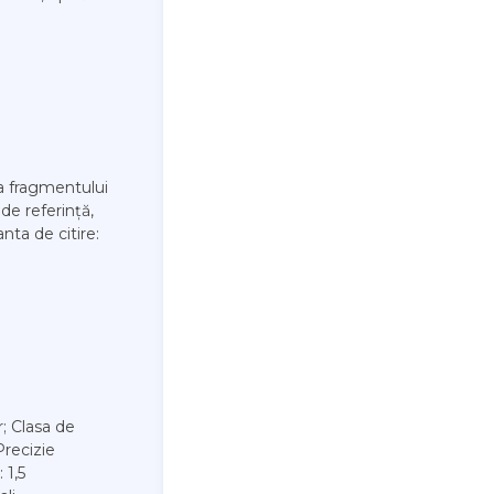
a fragmentului
de referință,
anta de citire:
; Clasa de
Precizie
 1,5