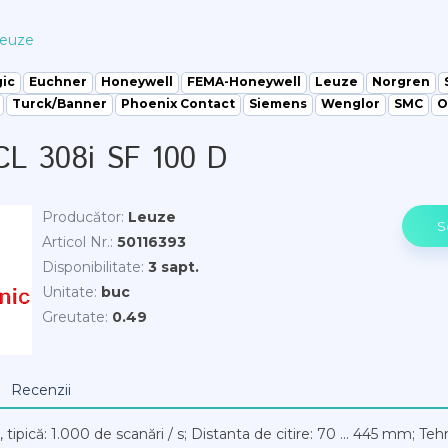
euze
gic
Euchner
Honeywell
FEMA-Honeywell
Leuze
Norgren
Turck/Banner
Phoenix Contact
Siemens
Wenglor
SMC
O
CL 308i SF 100 D
Producător
:
Leuze
Articol Nr.
:
50116393
Disponibilitate
:
3 sapt.
Unitate
:
buc
Greutate
:
0.49
Recenzii
tipică: 1.000 de scanări / s; Distanta de citire: 70 ... 445 mm; Teh