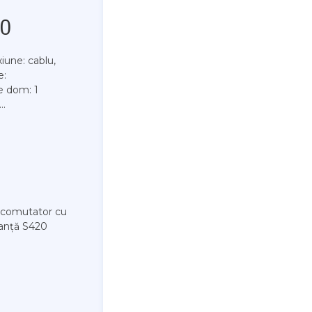
00
iune: cablu,
e:
e dom: 1
..
, comutator cu
ranță S420