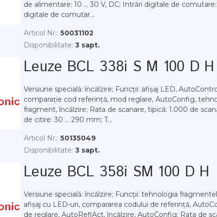
de alimentare: 10 ... 30 V, DC; Intrări digitale de comutare: 2
digitale de comutar...
Articol Nr.:
50031102
Disponibilitate:
3 sapt.
Leuze BCL 338i S M 100 D H
Versiune specială: încălzire; Funcții: afișaj LED, AutoContr
comparație cod referință, mod reglare, AutoConfig, tehn
fragment, încălzire; Rata de scanare, tipică: 1.000 de scană
de citire: 30 ... 290 mm; T...
Articol Nr.:
50135049
Disponibilitate:
3 sapt.
Leuze BCL 358i SM 100 D H
Versiune specială: încălzire; Funcții: tehnologia fragmente
afișaj cu LED-uri, compararea codului de referință, AutoC
de reglare, AutoReflAct, încălzire, AutoConfig; Rata de sca