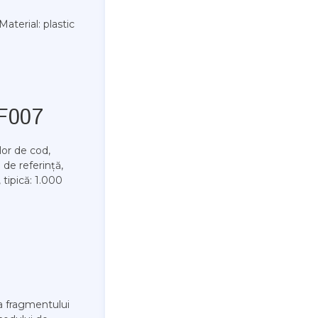
aterial: plastic
F007
lor de cod,
de referință,
 tipică: 1.000
a fragmentului