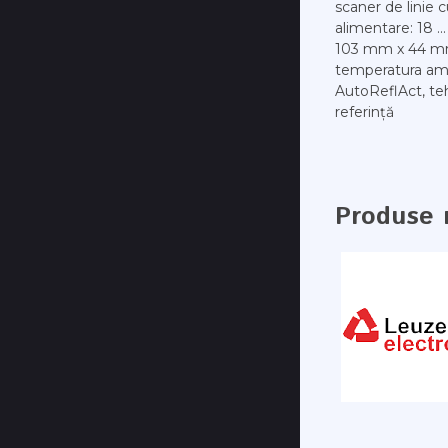
scaner de linie 
alimentare: 18 ..
103 mm x 44 mm 
temperatura ambi
AutoReflAct, te
referință
Produse 