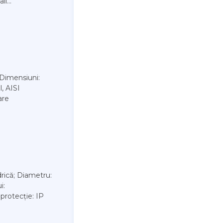
i...
 Dimensiuni:
, AISI
are
drică; Diametru:
i:
 protecție: IP