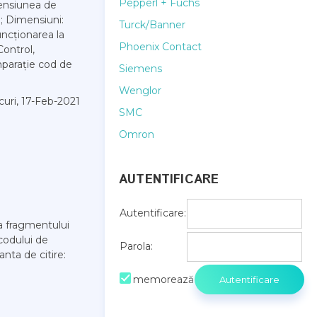
Pepperl + Fuchs
Tensiunea de
SB; Dimensiuni:
Turck/Banner
ncționarea la
Phoenix Contact
Control,
mparație cod de
Siemens
Wenglor
curi, 17-Feb-2021
SMC
Omron
AUTENTIFICARE
Autentificare:
a fragmentului
codului de
Parola:
anta de citire:
memorează