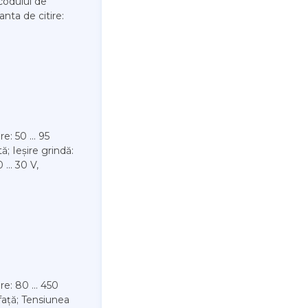
codului de
anta de citire:
e: 50 ... 95
; Ieșire grindă:
... 30 V,
re: 80 ... 450
 față; Tensiunea