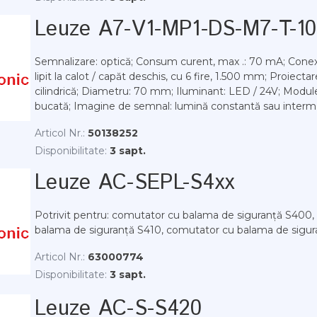
Leuze A7-V1-MP1-DS-M7-T-1
Semnalizare: optică; Consum curent, max .: 70 mA; Conex
lipit la calot / capăt deschis, cu 6 fire, 1.500 mm; Proiectar
cilindrică; Diametru: 70 mm; Iluminant: LED / 24V; Modul
bucată; Imagine de semnal: lumină constantă sau interm.
Articol Nr.:
50138252
Disponibilitate:
3 sapt.
Leuze AC-SEPL-S4xx
Potrivit pentru: comutator cu balama de siguranță S400
balama de siguranță S410, comutator cu balama de sigu
Articol Nr.:
63000774
Disponibilitate:
3 sapt.
Leuze AC-S-S420