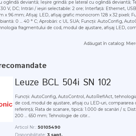
cu oglindă deviantă; Ieșire grindă: pe lateral cu oglindă deviantă; 
. 30 V, DC; Intrări / ieșiri selectabile: 2 ore; Interfață: Ethernet, U
x 96 mm; Afișaj: LED, afișaj grafic monocrom 128 x 32 pixeli; Fu
antă: 0 ... 40 ° C; Aprobări: c UL SUA; Funcții: AutoConfig, Auto
hnologia fragmentului de cod, modul de ajustare, afișaj LED, co
Adăugat în catalog
: Mier
recomandate
Leuze BCL 504i SN 102
Funcții: AutoConfig, AutoControl, AutoReflAct, tehnologi
de cod, modul de ajustare, afișaj cu LED-uri, compararea 
referință; Rata de scanare, tipică: 1.000 de scanări / s; Dist
200 ... 650 mm; Tehnologie de citir...
Articol Nr.:
50105490
Disponibilitate:
3 sapt.