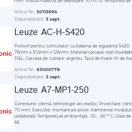
mm; Viteza maximă de deplasare: 10 m / s; Tensiunea de al
Articol Nr.:
50113694
Disponibilitate:
3 sapt.
Leuze AC-H-S420
Potrivit pentru: comutator cu balama de siguranță S420;
76mm x 31,5mm x 126mm; Material carcasă: oțel inoxidabil
316L; Carcasa de culoare: argintiu; Tipul de fixare: fir de fix
Articol Nr.:
63000778
Disponibilitate:
3 sapt.
Leuze A7-MP1-250
Conexiune: clemă, tehnologie arc elastic; Proiectare: cilin
70 mm; Executie: montare pe picior; Admiterea modululu
unilaterală; Temperatura ambientală: -10 ... 60 ° C; Grad de
66