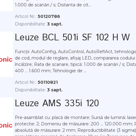
1.000 de scanări / s; Distanta de cit...
Articol Nr.:
50120786
Disponibilitate:
3 sapt.
Leuze BCL 501i SF 102 H W
Funcții: AutoConfig, AutoControl, AutoReflAct, tehnologi
de cod, modul de reglare, afișaj LED, compararea codului 
încălzire; Rata de scanare, tipică: 1.000 de scanări / s; Dist
400 ... 1.600 mm; Tehnologie de ...
Articol Nr.:
50110821
Disponibilitate:
3 sapt.
Leuze AMS 335i 120
Pre-asamblat cu: placă de montare; Sursă de lumină: laser
protectie: 2; Domeniu de măsurare: 200 ... 120.000 mm; 
absolută de măsurare: 2 mm; Reproductibilitate (3 sigma):