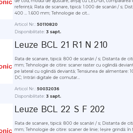
de cod, modul de ajustare, afișaj cu LED-uri, compararea 
referință; Rata de scanare, tipică: 1.000 de scanări / s; Dist
400 ... 1.600 mm; Tehnologie de cit...
Articol Nr.:
50110820
Disponibilitate:
3 sapt.
Leuze BCL 21 R1 N 210
Rata de scanare, tipică: 800 de scanări / s; Distanta de citir
mm; Tehnologie de citire: scaner raster cu oglindă deviantă
pe lateral cu oglindă deviantă; Tensiunea de alimentare: 10 
DC; Intrări digitale de comutar...
Articol Nr.:
50032036
Disponibilitate:
3 sapt.
Leuze BCL 22 S F 202
Rata de scanare, tipică: 800 de scanări / s; Distanta de citi
mm; Tehnologie de citire: scaner de linie; Ieșire grindă: în