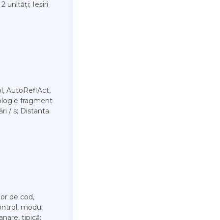
 unități; Ieșiri
ol, AutoReflAct,
ologie fragment
ri / s; Distanta
lor de cod,
ontrol, modul
nare, tipică: