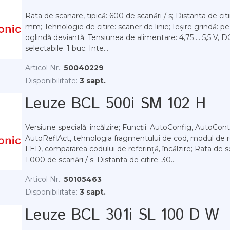
Rata de scanare, tipică: 600 de scanări / s; Distanta de citire
mm; Tehnologie de citire: scaner de linie; Ieșire grindă: pe 
oglindă deviantă; Tensiunea de alimentare: 4,75 ... 5,5 V, DC; 
selectabile: 1 buc; Inte...
Articol Nr.:
50040229
Disponibilitate:
3 sapt.
Leuze BCL 500i SM 102 H
Versiune specială: încălzire; Funcții: AutoConfig, AutoCont
AutoReflAct, tehnologia fragmentului de cod, modul de re
LED, compararea codului de referință, încălzire; Rata de sc
1.000 de scanări / s; Distanta de citire: 30...
Articol Nr.:
50105463
Disponibilitate:
3 sapt.
Leuze BCL 301i SL 100 D W