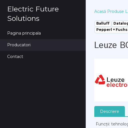
Electric Future
Acasă
Produse
L
Solutions
Balluff
Datalo
Pepperl + Fuchs
Pagina principala
Leuze B
Producatori
Contact
Descriere
Funcții: tehnolo