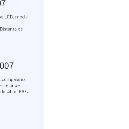
07
ișaj LED, modul
 Distanta de
F007
t, compararea
entelor de
e citire: 100 ...