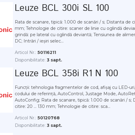
Leuze BCL 300i SL 100
Rata de scanare, tipică: 1.000 de scanări / s; Distanta de cit
mm; Tehnologie de citire: scaner de linie cu oglindă devian
grindă: pe lateral cu oglindă deviantă; Tensiunea de aliment
DC; Intrări / ieșiri selec...
Articol Nr.:
50116211
Disponibilitate:
3 sapt.
Leuze BCL 358i R1 N 100
Funcții: tehnologia fragmentelor de cod, afișaj cu LED-ur
codului de referință, AutoControl, Justage Mode, AutoRef
AutoConfig; Rata de scanare, tipică: 1.000 de scanări / s; 
citire: 20 ... 130 mm; Tehnologie de citire: sca...
Articol Nr.:
50120768
Disponibilitate:
3 sapt.