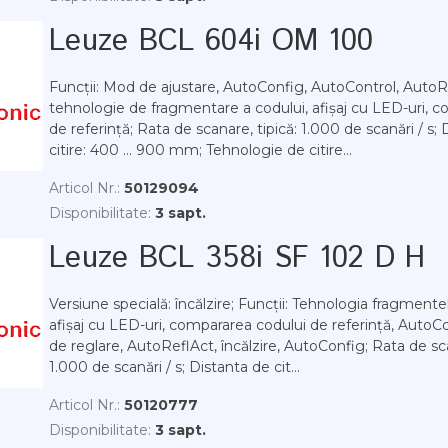
Leuze BCL 604i OM 100
Funcții: Mod de ajustare, AutoConfig, AutoControl, AutoR
tehnologie de fragmentare a codului, afișaj cu LED-uri, 
de referință; Rata de scanare, tipică: 1.000 de scanări / s;
citire: 400 ... 900 mm; Tehnologie de citire...
Articol Nr.:
50129094
Disponibilitate:
3 sapt.
Leuze BCL 358i SF 102 D H
Versiune specială: încălzire; Funcții: Tehnologia fragmente
afișaj cu LED-uri, compararea codului de referință, AutoC
de reglare, AutoReflAct, încălzire, AutoConfig; Rata de sca
1.000 de scanări / s; Distanta de cit...
Articol Nr.:
50120777
Disponibilitate:
3 sapt.