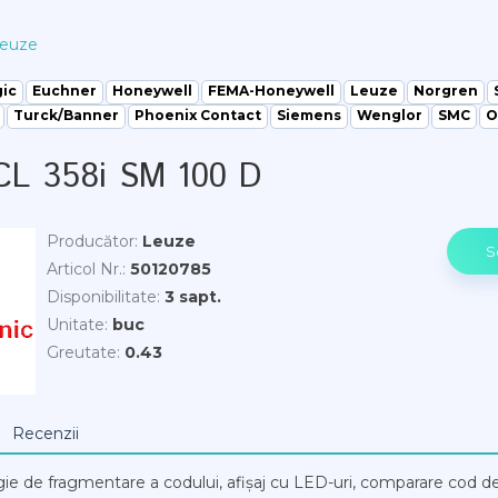
euze
gic
Euchner
Honeywell
FEMA-Honeywell
Leuze
Norgren
Turck/Banner
Phoenix Contact
Siemens
Wenglor
SMC
O
CL 358i SM 100 D
Producător
:
Leuze
Articol Nr.
:
50120785
Disponibilitate
:
3 sapt.
Unitate
:
buc
Greutate
:
0.43
Recenzii
gie de fragmentare a codului, afișaj cu LED-uri, comparare cod de