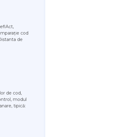
eflAct,
comparație cod
 Distanta de
lor de cod,
ontrol, modul
nare, tipică: