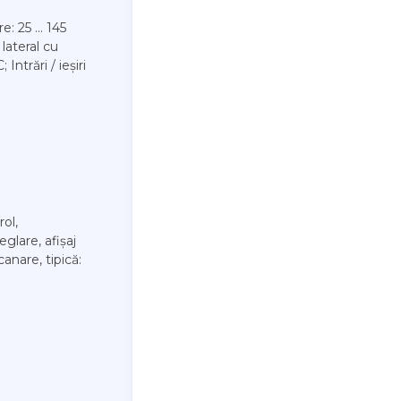
: 25 ... 145
lateral cu
Intrări / ieșiri
rol,
glare, afișaj
anare, tipică: