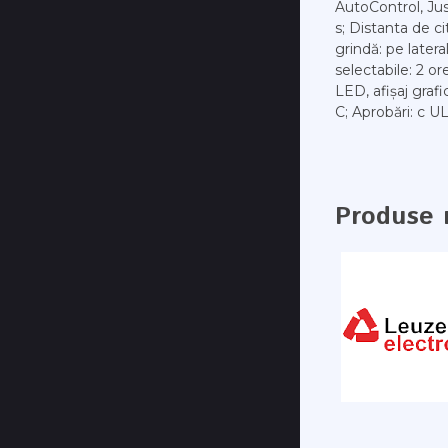
AutoControl, Jus
s; Distanta de ci
grindă: pe latera
selectabile: 2 o
LED, afișaj graf
C; Aprobări: c U
Produse 