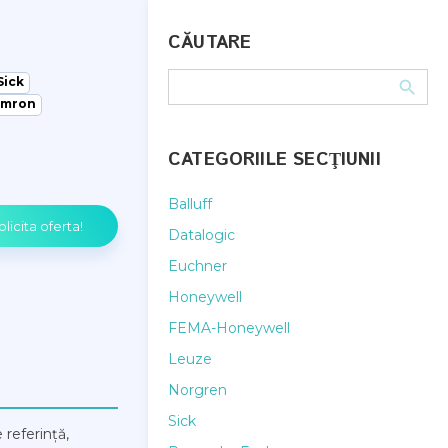
CĂUTARE
Sick
mron
CATEGORIILE SECŢIUNII
Balluff
Datalogic
Euchner
Honeywell
FEMA-Honeywell
Leuze
Norgren
Sick
 referință,