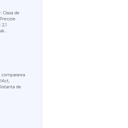
; Clasa de
Precizie
 2,1
i...
i, compararea
lAct,
Distanta de