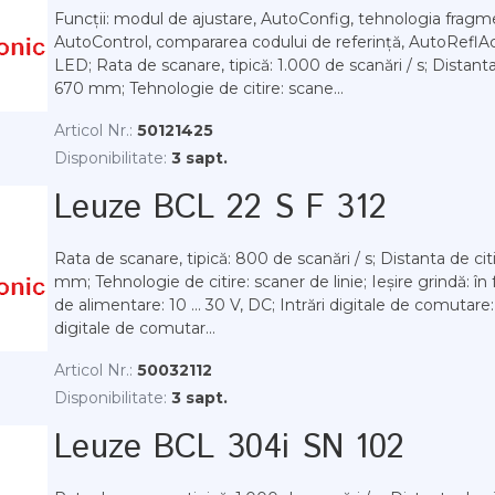
Funcții: modul de ajustare, AutoConfig, tehnologia fragm
AutoControl, compararea codului de referință, AutoReflAct
LED; Rata de scanare, tipică: 1.000 de scanări / s; Distanta d
670 mm; Tehnologie de citire: scane...
Articol Nr.:
50121425
Disponibilitate:
3 sapt.
Leuze BCL 22 S F 312
Rata de scanare, tipică: 800 de scanări / s; Distanta de citi
mm; Tehnologie de citire: scaner de linie; Ieșire grindă: în
de alimentare: 10 ... 30 V, DC; Intrări digitale de comutare: 2
digitale de comutar...
Articol Nr.:
50032112
Disponibilitate:
3 sapt.
Leuze BCL 304i SN 102