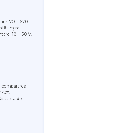
ire: 70 ... 670
tă; Ieșire
are: 18 ... 30 V,
i, compararea
lAct,
Distanta de