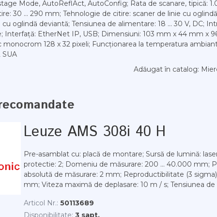
tage Mode, AutoReflAct, AutoConfig; Rata de scanare, tipică: 1.
tire: 30 ... 290 mm; Tehnologie de citire: scaner de linie cu oglindă
l cu oglindă deviantă; Tensiunea de alimentare: 18 ... 30 V, DC; Intrăr
re; Interfață: EtherNet IP, USB; Dimensiuni: 103 mm x 44 mm x 9
ic monocrom 128 x 32 pixeli; Funcționarea la temperatura ambiantă:
L SUA
Adăugat în catalog
: Mier
recomandate
Leuze AMS 308i 40 H
Pre-asamblat cu: placă de montare; Sursă de lumină: laser
protectie: 2; Domeniu de măsurare: 200 ... 40.000 mm; P
absolută de măsurare: 2 mm; Reproductibilitate (3 sigma)
mm; Viteza maximă de deplasare: 10 m / s; Tensiunea de a
Articol Nr.:
50113689
Disponibilitate:
3 sapt.