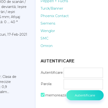
Pepperl + Fuchs
000 de scanări /
 deviantă; Ieșire
Turck/Banner
i / ieșiri
Phoenix Contact
6 mm; Afișaj:
 0 ... 40 °
Siemens
Wenglor
curi, 17-Feb-2021
SMC
Omron
AUTENTIFICARE
Autentificare:
; Clasa de
recizie
Parola:
: 0,9
lim...
memorează