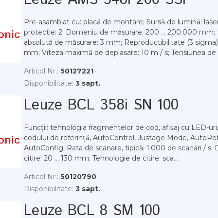
Pre-asamblat cu: placă de montare; Sursă de lumină: laser
protectie: 2; Domeniu de măsurare: 200 ... 200.000 mm; 
absolută de măsurare: 3 mm; Reproductibilitate (3 sigma):
mm; Viteza maximă de deplasare: 10 m / s; Tensiunea de al
Articol Nr.:
50127221
Disponibilitate:
3 sapt.
Leuze BCL 358i SN 100
Funcții: tehnologia fragmentelor de cod, afișaj cu LED-ur
codului de referință, AutoControl, Justage Mode, AutoRef
AutoConfig; Rata de scanare, tipică: 1.000 de scanări / s; 
citire: 20 ... 130 mm; Tehnologie de citire: sca...
Articol Nr.:
50120790
Disponibilitate:
3 sapt.
Leuze BCL 8 SM 100