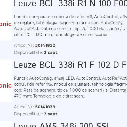
Leuze BCL 338i R1 N 100 F0
Funcții: compararea codului de referință, AutoControl, af
de reglare, tehnologia fragmentului de cod, AutoConfig,
AutoReflAct; Rata de scanare, tipică: 1.000 de scanări / s;
citire: 20 ... 130 mm; Tehnologie de citire: scaner...
Articol Nr.:
50141852
Disponibilitate:
3 sapt.
Leuze BCL 338i R1 F 102 D 
Funcții: AutoConfig, afișaj LED, AutoControl, AutoReflAc
codului de referință, modul de ajustare, tehnologia fragm
cod; Rata de scanare, tipică: 1.000 de scanări / s; Distanta d
470 mm; Tehnologie de citire: scan...
Articol Nr.:
50141839
Disponibilitate:
3 sapt.
Leuze AMS 348i 200 SSI