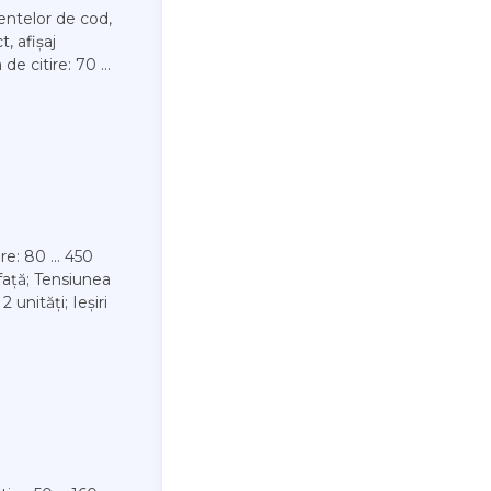
entelor de cod,
, afișaj
e citire: 70 ...
re: 80 ... 450
 față; Tensiunea
 unități; Ieșiri