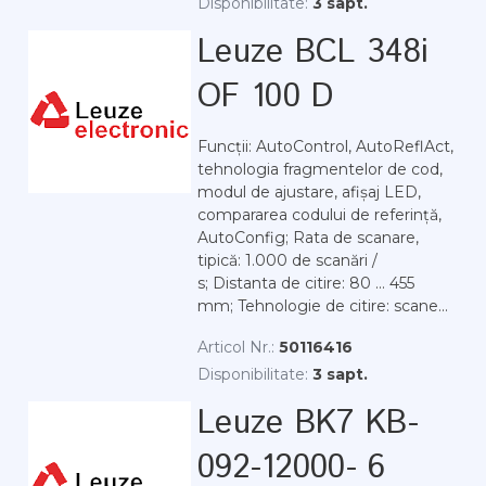
Disponibilitate:
3 sapt.
Leuze BCL 348i
OF 100 D
Funcții: AutoControl, AutoReflAct,
tehnologia fragmentelor de cod,
modul de ajustare, afișaj LED,
compararea codului de referință,
AutoConfig; Rata de scanare,
tipică: 1.000 de scanări /
s; Distanta de citire: 80 ... 455
mm; Tehnologie de citire: scane...
Articol Nr.:
50116416
Disponibilitate:
3 sapt.
Leuze BK7 KB-
092-12000- 6