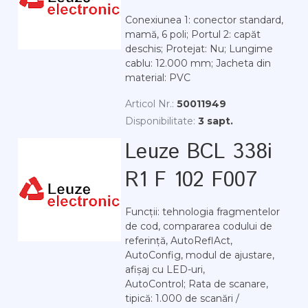
Conexiunea 1: conector standard,
mamă, 6 poli; Portul 2: capăt
deschis; Protejat: Nu; Lungime
cablu: 12.000 mm; Jacheta din
material: PVC
Articol Nr.:
50011949
Disponibilitate:
3 sapt.
Leuze BCL 338i
R1 F 102 F007
Funcții: tehnologia fragmentelor
de cod, compararea codului de
referință, AutoReflAct,
AutoConfig, modul de ajustare,
afișaj cu LED-uri,
AutoControl; Rata de scanare,
tipică: 1.000 de scanări /