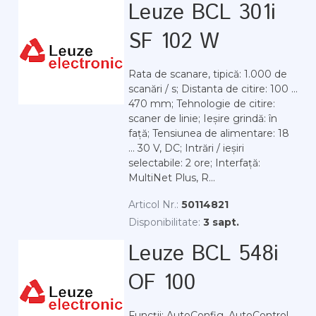
Leuze BCL 301i
SF 102 W
Rata de scanare, tipică: 1.000 de
scanări / s; Distanta de citire: 100 ...
470 mm; Tehnologie de citire:
scaner de linie; Ieșire grindă: în
față; Tensiunea de alimentare: 18
... 30 V, DC; Intrări / ieșiri
selectabile: 2 ore; Interfață:
MultiNet Plus, R...
Articol Nr.:
50114821
Disponibilitate:
3 sapt.
Leuze BCL 548i
OF 100
Funcții: AutoConfig, AutoControl,