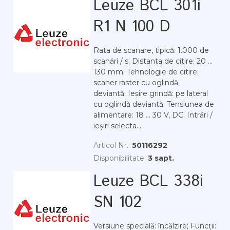
Leuze BCL 301i
R1 N 100 D
Rata de scanare, tipică: 1.000 de
scanări / s; Distanta de citire: 20 ...
130 mm; Tehnologie de citire:
scaner raster cu oglindă
deviantă; Ieșire grindă: pe lateral
cu oglindă deviantă; Tensiunea de
alimentare: 18 ... 30 V, DC; Intrări /
ieșiri selecta...
Articol Nr.:
50116292
Disponibilitate:
3 sapt.
Leuze BCL 338i
SN 102
Versiune specială: încălzire; Funcții: