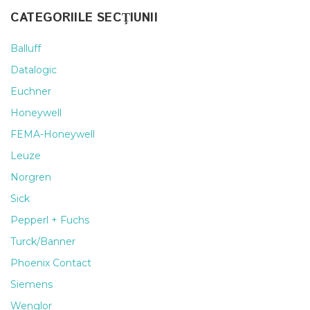
CATEGORIILE SECŢIUNII
Balluff
Datalogic
Euchner
Honeywell
FEMA-Honeywell
Leuze
Norgren
Sick
Pepperl + Fuchs
Turck/Banner
Phoenix Contact
Siemens
Wenglor