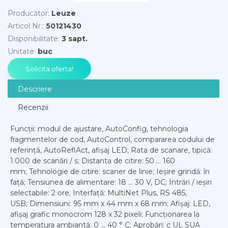
Producător
:
Leuze
Articol Nr.
:
50121430
Disponibilitate
:
3 sapt.
Unitate
:
buc
Descriere
Recenzii
Funcții: modul de ajustare, AutoConfig, tehnologia
fragmentelor de cod, AutoControl, compararea codului de
referință, AutoReflAct, afișaj LED; Rata de scanare, tipică:
1.000 de scanări / s; Distanta de citire: 50 ... 160
mm; Tehnologie de citire: scaner de linie; Ieșire grindă: în
față; Tensiunea de alimentare: 18 ... 30 V, DC; Intrări / ieșiri
selectabile: 2 ore; Interfață: MultiNet Plus, RS 485,
USB; Dimensiuni: 95 mm x 44 mm x 68 mm; Afișaj: LED,
afișaj grafic monocrom 128 x 32 pixeli; Funcționarea la
temperatura ambiantă: 0 ... 40 ° C; Aprobări: c UL SUA