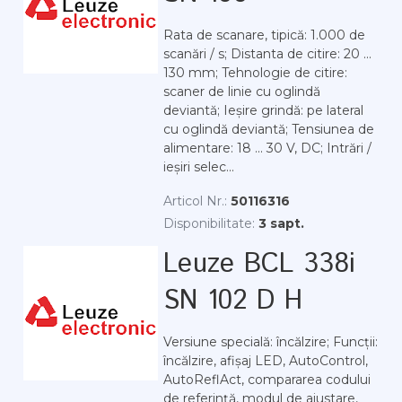
Rata de scanare, tipică: 1.000 de
scanări / s; Distanta de citire: 20 ...
130 mm; Tehnologie de citire:
scaner de linie cu oglindă
deviantă; Ieșire grindă: pe lateral
cu oglindă deviantă; Tensiunea de
alimentare: 18 ... 30 V, DC; Intrări /
ieșiri selec...
Articol Nr.:
50116316
Disponibilitate:
3 sapt.
Leuze BCL 338i
SN 102 D H
Versiune specială: încălzire; Funcții:
încălzire, afișaj LED, AutoControl,
AutoReflAct, compararea codului
de referință, modul de ajustare,