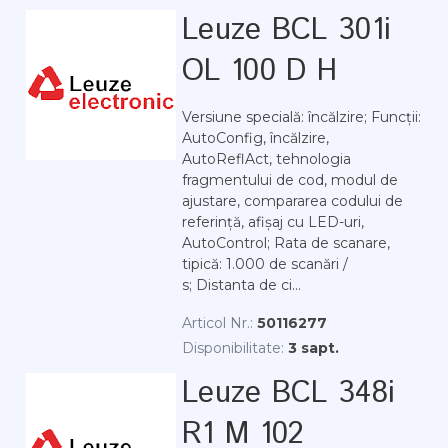
Leuze BCL 301i
OL 100 D H
Versiune specială: încălzire; Funcții:
AutoConfig, încălzire,
AutoReflAct, tehnologia
fragmentului de cod, modul de
ajustare, compararea codului de
referință, afișaj cu LED-uri,
AutoControl; Rata de scanare,
tipică: 1.000 de scanări /
s; Distanta de ci...
Articol Nr.:
50116277
Disponibilitate:
3 sapt.
Leuze BCL 348i
R1 M 102