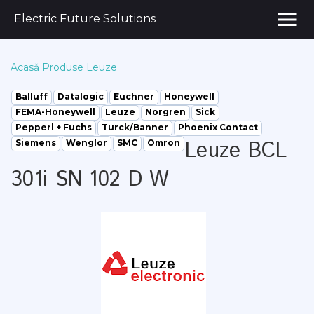
menu
Electric Future Solutions
Acasă
Produse
Leuze
Balluff
Datalogic
Euchner
Honeywell
FEMA-Honeywell
Leuze
Norgren
Sick
Pepperl + Fuchs
Turck/Banner
Phoenix Contact
Leuze BCL
Siemens
Wenglor
SMC
Omron
301i SN 102 D W