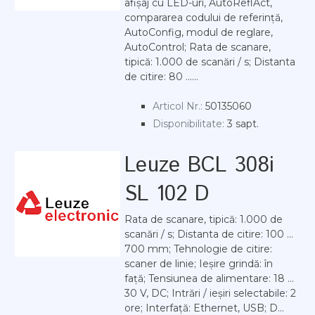
afișaj cu LED-uri, AutoReflAct,
compararea codului de referință,
AutoConfig, modul de reglare,
AutoControl; Rata de scanare,
tipică: 1.000 de scanări / s; Distanta
de citire: 80 ......
Articol Nr.:
50135060
Disponibilitate:
3 sapt.
Leuze BCL 308i
SL 102 D
Rata de scanare, tipică: 1.000 de
scanări / s; Distanta de citire: 100 ...
700 mm; Tehnologie de citire:
scaner de linie; Ieșire grindă: în
față; Tensiunea de alimentare: 18 ...
30 V, DC; Intrări / ieșiri selectabile: 2
ore; Interfață: Ethernet, USB; D...