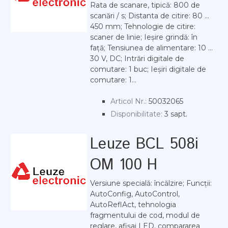
Rata de scanare, tipică: 800 de
scanări / s; Distanta de citire: 80 ...
450 mm; Tehnologie de citire:
scaner de linie; Ieșire grindă: în
față; Tensiunea de alimentare: 10 ...
30 V, DC; Intrări digitale de
comutare: 1 buc; Ieșiri digitale de
comutare: 1...
Articol Nr.:
50032065
Disponibilitate:
3 sapt.
Leuze BCL 508i
OM 100 H
Versiune specială: încălzire; Funcții:
AutoConfig, AutoControl,
AutoReflAct, tehnologia
fragmentului de cod, modul de
reglare, afișaj LED, compararea