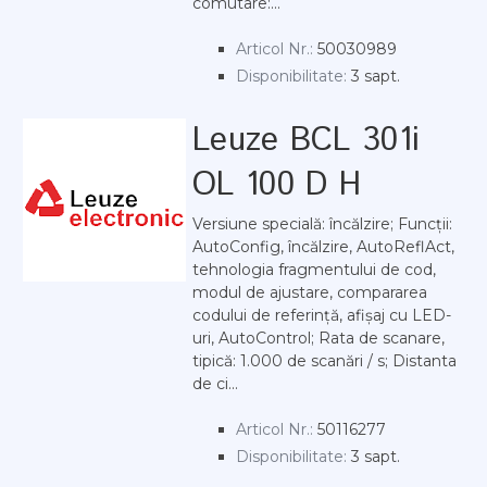
comutare:...
Articol Nr.:
50030989
Disponibilitate:
3 sapt.
Leuze BCL 301i
OL 100 D H
Versiune specială: încălzire; Funcții:
AutoConfig, încălzire, AutoReflAct,
tehnologia fragmentului de cod,
modul de ajustare, compararea
codului de referință, afișaj cu LED-
uri, AutoControl; Rata de scanare,
tipică: 1.000 de scanări / s; Distanta
de ci...
Articol Nr.:
50116277
Disponibilitate:
3 sapt.