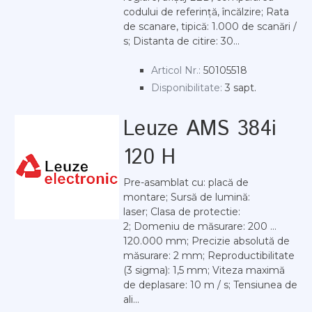
codului de referință, încălzire; Rata
de scanare, tipică: 1.000 de scanări /
s; Distanta de citire: 30...
Articol Nr.:
50105518
Disponibilitate:
3 sapt.
Leuze AMS 384i
120 H
Pre-asamblat cu: placă de
montare; Sursă de lumină:
laser; Clasa de protectie:
2; Domeniu de măsurare: 200 ...
120.000 mm; Precizie absolută de
măsurare: 2 mm; Reproductibilitate
(3 sigma): 1,5 mm; Viteza maximă
de deplasare: 10 m / s; Tensiunea de
ali...