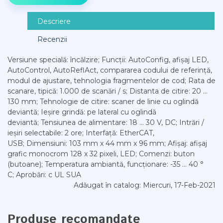
Descriere
Recenzii
Versiune specială: încălzire; Funcții: AutoConfig, afișaj LED,
AutoControl, AutoReflAct, compararea codului de referință,
modul de ajustare, tehnologia fragmentelor de cod; Rata de
scanare, tipică: 1.000 de scanări / s; Distanta de citire: 20 ...
130 mm; Tehnologie de citire: scaner de linie cu oglindă
deviantă; Ieșire grindă: pe lateral cu oglindă
deviantă; Tensiunea de alimentare: 18 ... 30 V, DC; Intrări /
ieșiri selectabile: 2 ore; Interfață: EtherCAT,
USB; Dimensiuni: 103 mm x 44 mm x 96 mm; Afișaj: afișaj
grafic monocrom 128 x 32 pixeli, LED; Comenzi: buton
(butoane); Temperatura ambiantă, funcționare: -35 ... 40 °
C; Aprobări: c UL SUA
Adăugat în catalog
: Miercuri, 17-Feb-2021
Produse recomandate