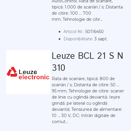
AutoControl; Rata de scanare,
tipică: 1.000 de scanări / s; Distanta
de citire: 100 ... 700
mm; Tehnologie de citir...
Articol Nr.:
50116450
Disponibilitate:
3 sapt.
Leuze BCL 21 S N
310
Rata de scanare, tipică: 800 de
scanări / s; Distanta de citire: 50 ...
95 mm; Tehnologie de citire: scaner
de linie cu oglindă deviantă; Ieșire
grindă: pe lateral cu oglindă
deviantă; Tensiunea de alimentare:
10 ... 30 V, DC; Intrări digitale de
comut...