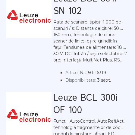
SN 102
Rata de scanare, tipică: 1.000 de
scanări / s; Distanta de citire: 50 ...
160 mm; Tehnologie de citire:
scaner de linie; Ieșire grindă: în
față; Tensiunea de alimentare: 18 ...
30 V, DC; Intrări / ieșiri selectabile: 2
ore; Interfață: MultiNet Plus, RS...
Articol Nr.:
50116319
Disponibilitate:
3 sapt.
Leuze BCL 300i
OF 100
Funcții: AutoControl, AutoReflAct,
tehnologia fragmentelor de cod,
modul de ajustare, afișaj LED,