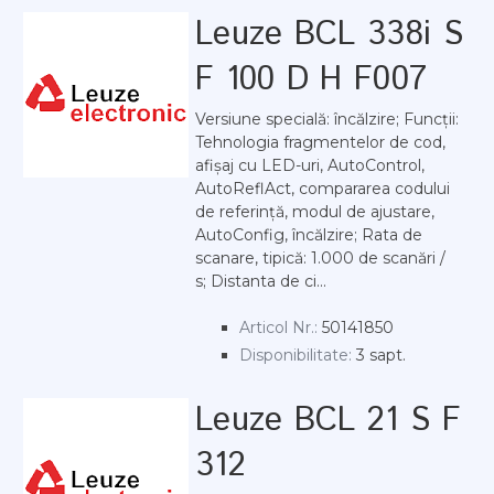
Leuze BCL 338i S
F 100 D H F007
Versiune specială: încălzire; Funcții:
Tehnologia fragmentelor de cod,
afișaj cu LED-uri, AutoControl,
AutoReflAct, compararea codului
de referință, modul de ajustare,
AutoConfig, încălzire; Rata de
scanare, tipică: 1.000 de scanări /
s; Distanta de ci...
Articol Nr.:
50141850
Disponibilitate:
3 sapt.
Leuze BCL 21 S F
312