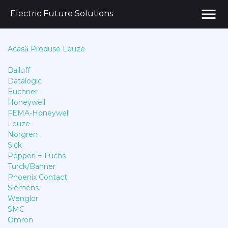
menu
Electric Future Solutions
Acasă
Produse
Leuze
Balluff
Datalogic
Euchner
Honeywell
FEMA-Honeywell
Leuze
Norgren
Sick
Pepperl + Fuchs
Turck/Banner
Phoenix Contact
Siemens
Wenglor
SMC
Omron