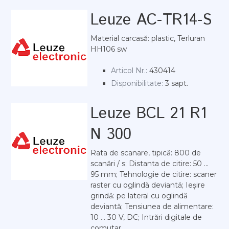
Leuze AC-TR14-S
Material carcasă: plastic, Terluran
HH106 sw
Articol Nr.:
430414
Disponibilitate:
3 sapt.
Leuze BCL 21 R1
N 300
Rata de scanare, tipică: 800 de
scanări / s; Distanta de citire: 50 ...
95 mm; Tehnologie de citire: scaner
raster cu oglindă deviantă; Ieșire
grindă: pe lateral cu oglindă
deviantă; Tensiunea de alimentare:
10 ... 30 V, DC; Intrări digitale de
comutar...