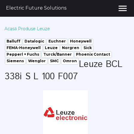
menu
Electric Future Solutions
Acasă
Produse
Leuze
Balluff
Datalogic
Euchner
Honeywell
FEMA-Honeywell
Leuze
Norgren
Sick
Pepperl + Fuchs
Turck/Banner
Phoenix Contact
Leuze BCL
Siemens
Wenglor
SMC
Omron
338i S L 100 F007