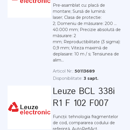
Pre-asamblat cu: placă de
montare; Sursă de lumină:
laser; Clasa de protectie:
2; Domeniu de măsurare: 200 ...
40.000 mm; Precizie absolută de
măsurare: 2
mm; Reproductibilitate (3 sigma):
0,9 mm; Viteza maximă de
deplasare: 10 m / s; Tensiunea de
alim...
Articol Nr.:
50113689
Disponibilitate:
3 sapt.
Leuze BCL 338i
R1 F 102 F007
Funcții: tehnologia fragmentelor
de cod, compararea codului de
referință, AutoReflAct,