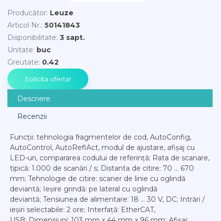
Producător
:
Leuze
Articol Nr.
:
50141843
Disponibilitate
:
3 sapt.
Unitate
:
buc
Greutate
:
0.42
Descriere
Recenzii
Funcții: tehnologia fragmentelor de cod, AutoConfig,
AutoControl, AutoReflAct, modul de ajustare, afișaj cu
LED-uri, compararea codului de referință; Rata de scanare,
tipică: 1.000 de scanări / s; Distanta de citire: 70 ... 670
mm; Tehnologie de citire: scaner de linie cu oglindă
deviantă; Ieșire grindă: pe lateral cu oglindă
deviantă; Tensiunea de alimentare: 18 ... 30 V, DC; Intrări /
ieșiri selectabile: 2 ore; Interfață: EtherCAT,
USB; Dimensiuni: 103 mm x 44 mm x 96 mm; Afișaj: