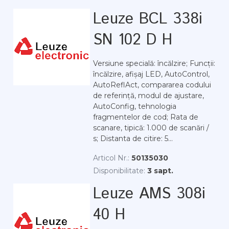
Leuze BCL 338i
SN 102 D H
Versiune specială: încălzire; Funcții:
încălzire, afișaj LED, AutoControl,
AutoReflAct, compararea codului
de referință, modul de ajustare,
AutoConfig, tehnologia
fragmentelor de cod; Rata de
scanare, tipică: 1.000 de scanări /
s; Distanta de citire: 5...
Articol Nr.:
50135030
Disponibilitate:
3 sapt.
Leuze AMS 308i
40 H