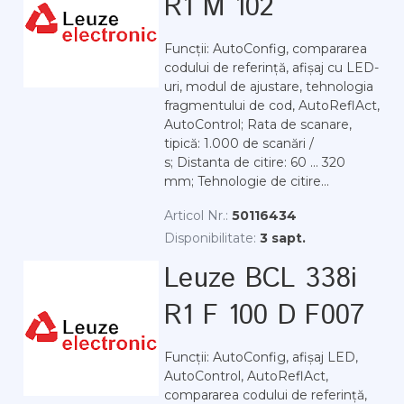
R1 M 102
Funcții: AutoConfig, compararea
codului de referință, afișaj cu LED-
uri, modul de ajustare, tehnologia
fragmentului de cod, AutoReflAct,
AutoControl; Rata de scanare,
tipică: 1.000 de scanări /
s; Distanta de citire: 60 ... 320
mm; Tehnologie de citire...
Articol Nr.:
50116434
Disponibilitate:
3 sapt.
Leuze BCL 338i
R1 F 100 D F007
Funcții: AutoConfig, afișaj LED,
AutoControl, AutoReflAct,
compararea codului de referință,