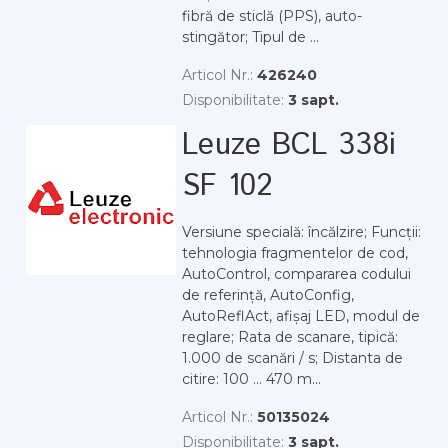
fibră de sticlă (PPS), auto-
stingător; Tipul de ...
Articol Nr.:
426240
Disponibilitate:
3 sapt.
Leuze BCL 338i
SF 102
Versiune specială: încălzire; Funcții:
tehnologia fragmentelor de cod,
AutoControl, compararea codului
de referință, AutoConfig,
AutoReflAct, afișaj LED, modul de
reglare; Rata de scanare, tipică:
1.000 de scanări / s; Distanta de
citire: 100 ... 470 m...
Articol Nr.:
50135024
Disponibilitate:
3 sapt.