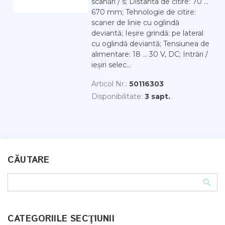
scanări / s; Distanta de citire: 70 ...
670 mm; Tehnologie de citire:
scaner de linie cu oglindă
deviantă; Ieșire grindă: pe lateral
cu oglindă deviantă; Tensiunea de
alimentare: 18 ... 30 V, DC; Intrări /
ieșiri selec...
Articol Nr.:
50116303
Disponibilitate:
3 sapt.
CĂUTARE
CATEGORIILE SECŢIUNII