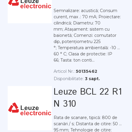
Semnalizare: acustică; Consum
curent, max .: 70 mA; Proiectare:
cilindrică; Diametru: 70
mm; Atașament: sistem cu
baionetă; Comenzi: comutator
dip, potențiometru 225
°; Temperatura ambientală: -10 ...
60 ° C; Clasa de protectie: IP
66; Tasta: ton conti...
Articol Nr.:
50135462
Disponibilitate:
3 sapt.
Leuze BCL 22 R1
N 310
Rata de scanare, tipică: 800 de
scanări / s; Distanta de citire: 50 ...
95 mm; Tehnologie de citire: