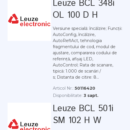
Leuze BCL 348i
OL 100 D H
Versiune specială: încălzire; Funcții:
AutoConfig, încălzire,
AutoReflAct, tehnologia
fragmentului de cod, modul de
ajustare, compararea codului de
referință, afișaj LED,
AutoControl; Rata de scanare,
tipică: 1.000 de scanări /
s; Distanta de citire: 8...
Articol Nr.:
50116420
Disponibilitate:
3 sapt.
Leuze BCL 501i
SM 102 H W