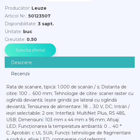
Producător
:
Leuze
Articol Nr.
:
50123507
Disponibilitate
:
3 sapt.
Unitate
:
buc
Greutate
:
0.50
Descriere
Recenzii
Rata de scanare, tipică: 1.000 de scanări / s; Distanta de
citire: 100 ... 600 mm; Tehnologie de citire: scaner raster cu
oglindă deviantă; Ieșire grindă: pe lateral cu oglindă
deviantă; Tensiunea de alimentare: 18 ... 30 V, DC; Intrări /
ieșiri selectabile: 2 ore; Interfață: MultiNet Plus, RS 485,
USB; Dimensiuni: 103 mm x 44 mm x 96 mm; Afișaj:
LED; Funcționarea la temperatura ambiantă: 0 ... 40 °
C; Aprobări: c UL SUA; Funcții: tehnologie de fragmentare
a codului, afișaj LED, comparație cod referință,