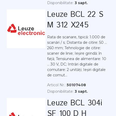
Disponibilitate:
3 sapt.
Leuze BCL 22 S
M 312 X245
Rata de scanare, tipică: 1.000 de
scanări / s; Distanta de citire: 50 ...
260 mm; Tehnologie de citire:
scaner de linie; Ieșire grindă: în
față; Tensiunea de alimentare: 10
... 30 V, DC; Intrări digitale de
comutare: 2 unități; Ieșiri digitale
de comut...
Articol Nr.:
50107408
Disponibilitate:
3 sapt.
Leuze BCL 304i
SF 100 D H