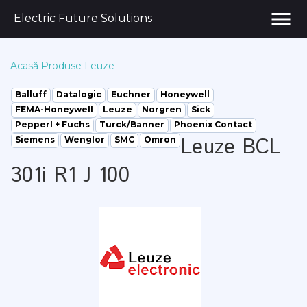
menu
Electric Future Solutions
Acasă
Produse
Leuze
Balluff
Datalogic
Euchner
Honeywell
FEMA-Honeywell
Leuze
Norgren
Sick
Pepperl + Fuchs
Turck/Banner
Phoenix Contact
Leuze BCL
Siemens
Wenglor
SMC
Omron
301i R1 J 100