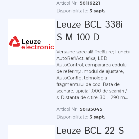
Articol Nr.:
50116221
Disponibilitate:
3 sapt.
Leuze BCL 338i
S M 100 D
Versiune specială: încălzire; Funcții:
AutoReflAct, afișaj LED,
AutoControl, compararea codului
de referință, modul de ajustare,
AutoConfig, tehnologia
fragmentului de cod; Rata de
scanare, tipică: 1.000 de scanări /
s; Distanta de citire: 30 ... 290 m...
Articol Nr.:
50135045
Disponibilitate:
3 sapt.
Leuze BCL 22 S