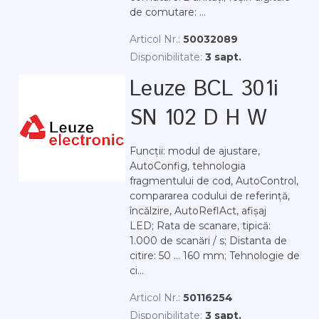
de comutare: ...
Articol Nr.:
50032089
Disponibilitate:
3 sapt.
Leuze BCL 301i
SN 102 D H W
Funcții: modul de ajustare,
AutoConfig, tehnologia
fragmentului de cod, AutoControl,
compararea codului de referință,
încălzire, AutoReflAct, afișaj
LED; Rata de scanare, tipică:
1.000 de scanări / s; Distanta de
citire: 50 ... 160 mm; Tehnologie de
ci...
Articol Nr.:
50116254
Disponibilitate:
3 sapt.