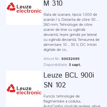
M 310
Rata de scanare, tipică: 1.000 de
scanări / s; Distanta de citire: 50 ...
260 mm; Tehnologie de citire:
scaner de linie cu oglindă
deviantă; Ieșire grindă: pe lateral
cu oglindă deviantă; Tensiunea de
alimentare: 10 ... 30 V, DC; Intrări
digitale de co...
Articol Nr.:
50032095
Disponibilitate:
3 sapt.
Leuze BCL 900i
SN 102
Funcții: tehnologie de
fragmentare a codului,
AutoConfig, mod de reglare, afișaj