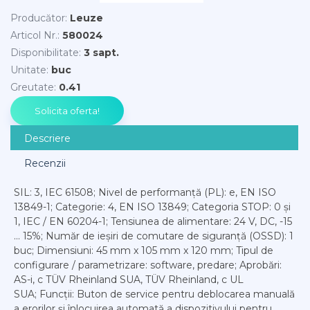
Producător
:
Leuze
Articol Nr.
:
580024
Disponibilitate
:
3 sapt.
Unitate
:
buc
Greutate
:
0.41
Descriere
Recenzii
SIL: 3, IEC 61508; Nivel de performanță (PL): e, EN ISO
13849-1; Categorie: 4, EN ISO 13849; Categoria STOP: 0 și
1, IEC / EN 60204-1; Tensiunea de alimentare: 24 V, DC, -15
... 15%; Număr de ieșiri de comutare de siguranță (OSSD): 1
buc; Dimensiuni: 45 mm x 105 mm x 120 mm; Tipul de
configurare / parametrizare: software, predare; Aprobări:
AS-i, c TÜV Rheinland SUA, TÜV Rheinland, c UL
SUA; Funcții: Buton de service pentru deblocarea manuală
a erorilor și înlocuirea automată a dispozitivului pentru