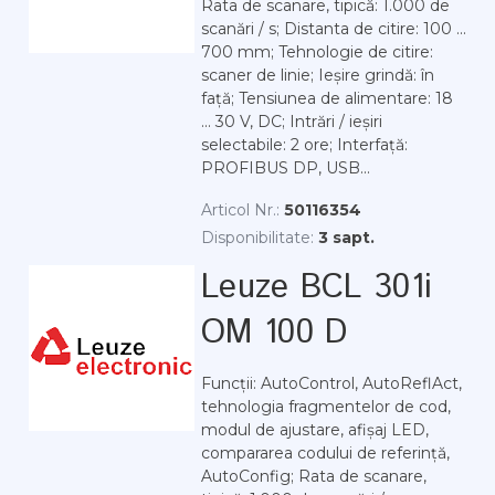
Rata de scanare, tipică: 1.000 de
scanări / s; Distanta de citire: 100 ...
700 mm; Tehnologie de citire:
scaner de linie; Ieșire grindă: în
față; Tensiunea de alimentare: 18
... 30 V, DC; Intrări / ieșiri
selectabile: 2 ore; Interfață:
PROFIBUS DP, USB...
Articol Nr.:
50116354
Disponibilitate:
3 sapt.
Leuze BCL 301i
OM 100 D
Funcții: AutoControl, AutoReflAct,
tehnologia fragmentelor de cod,
modul de ajustare, afișaj LED,
compararea codului de referință,
AutoConfig; Rata de scanare,