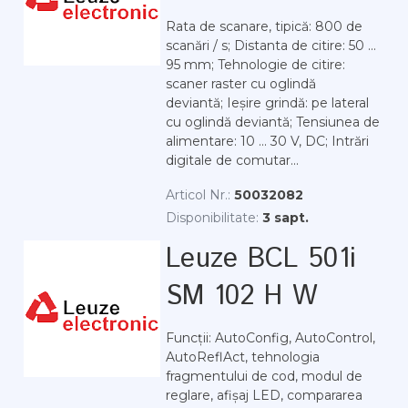
Rata de scanare, tipică: 800 de
scanări / s; Distanta de citire: 50 ...
95 mm; Tehnologie de citire:
scaner raster cu oglindă
deviantă; Ieșire grindă: pe lateral
cu oglindă deviantă; Tensiunea de
alimentare: 10 ... 30 V, DC; Intrări
digitale de comutar...
Articol Nr.:
50032082
Disponibilitate:
3 sapt.
Leuze BCL 501i
SM 102 H W
Funcții: AutoConfig, AutoControl,
AutoReflAct, tehnologia
fragmentului de cod, modul de
reglare, afișaj LED, compararea