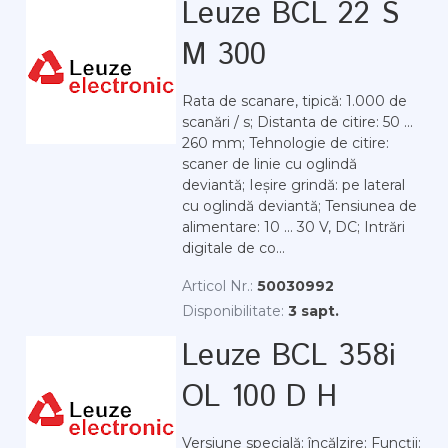
Leuze BCL 22 S
M 300
Rata de scanare, tipică: 1.000 de
scanări / s; Distanta de citire: 50 ...
260 mm; Tehnologie de citire:
scaner de linie cu oglindă
deviantă; Ieșire grindă: pe lateral
cu oglindă deviantă; Tensiunea de
alimentare: 10 ... 30 V, DC; Intrări
digitale de co...
Articol Nr.:
50030992
Disponibilitate:
3 sapt.
Leuze BCL 358i
OL 100 D H
Versiune specială: încălzire; Funcții: