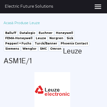
menu
Electric Future Solutions
Acasă
Produse
Leuze
Balluff
Datalogic
Euchner
Honeywell
FEMA-Honeywell
Leuze
Norgren
Sick
Pepperl + Fuchs
Turck/Banner
Phoenix Contact
Leuze
Siemens
Wenglor
SMC
Omron
ASM1E/1